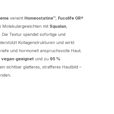
reme
vereint
Homeostatine™
,
Fucolife GR®
i Molekulargewichten mit
Squalan
,
. Die Textur spendet sofortige und
nterstützt Kollagenstrukturen und wirkt
r reife und hormonell anspruchsvolle Haut.
,
vegan-geeignet
und zu
95 %
 ein sichtbar glatteres, strafferes Hautbild –
nden.