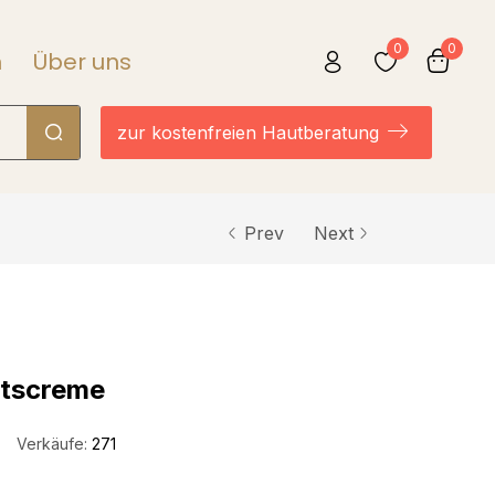
0
0
n
Über uns
zur kostenfreien Hautberatung
Prev
Next
htscreme
Verkäufe:
271