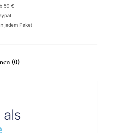
b 59 €
aypal
in jedem Paket
nen (0)
 als
e